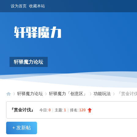
设为首页
收藏本站
轩驿魔力论坛
轩驿魔力论坛
轩驿魔力「创意区」
功能玩法
『赏金讨
『赏金讨伐』
今日:
0
|
主题:
1
|
排名:
120
轩
»
›
›
›
+ 发新帖