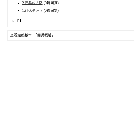
2.佣兵的入队
(0篇回复)
1.什么是佣兵
(0篇回复)
页:
[1]
查看完整版本:
『佣兵概述』