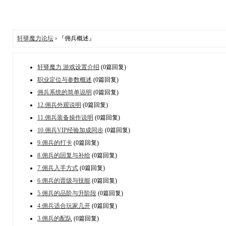
轩驿魔力论坛
› 『佣兵概述』
轩驿魔力 游戏设置介绍
(0篇回复)
职业定位与参数概述
(0篇回复)
佣兵系统的简单说明
(0篇回复)
12.佣兵外观说明
(0篇回复)
11.佣兵装备操作说明
(0篇回复)
10.佣兵VIP经验加成同步
(0篇回复)
9.佣兵的打卡
(0篇回复)
8.佣兵的回复与补给
(0篇回复)
7.佣兵入手方式
(0篇回复)
6.佣兵的晋级与技能
(0篇回复)
5.佣兵的品阶与升阶段
(0篇回复)
4.佣兵适合玩家几开
(0篇回复)
3.佣兵的配队
(0篇回复)